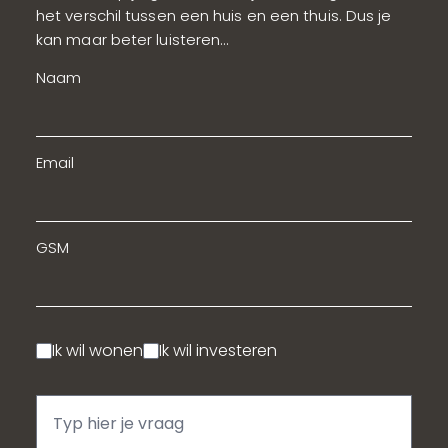
het verschil tussen een huis en een thuis. Dus je
kan maar beter luisteren…
Home
Naam
Projecten
Te koop / Te huur
Email
Investeren
GSM
Retail
Over ons
Contact
Ik wil wonen
Ik wil investeren