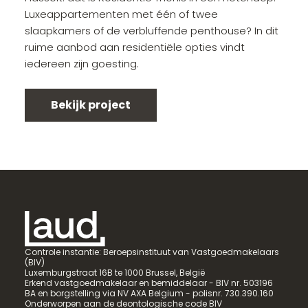
Luxeappartementen met één of twee
slaapkamers of de verbluffende penthouse? In dit
ruime aanbod aan residentiële opties vindt
iedereen zijn goesting.
Bekijk project
Controle instantie: Beroepsinstituut van Vastgoedmakelaars
(BIV)
Luxemburgstraat 16B te 1000 Brussel, België
Erkend vastgoedmakelaar en bemiddelaar - BIV nr. 503196
BA en borgstelling via NV AXA Belgium - polisnr. 730.390.160
Onderworpen aan de deontologische code BIV