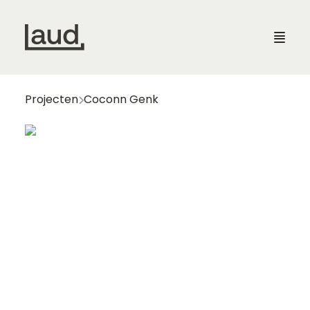
Laud
Laud
Projecten
Coconn Genk