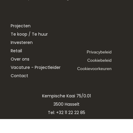
Projecten
Te koop / Te huur
Investeren
Retail
Privacybeleid
Over ons
Cookiebeleid
Vacature - Projectleider
Cookievoorkeuren
Contact
Kempische Kaai 75/0.01
3500 Hasselt
+32 (0)11 22 22 85
info@livelaud.be
Vacature - Projectleider
Tel: +32 11 22 22 85
T:
E:
info@livelaud.be