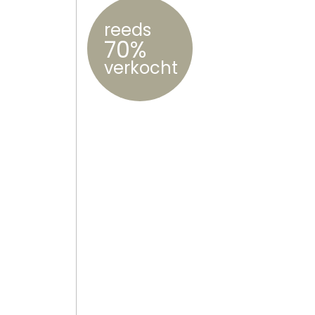
reeds
70%
verkocht