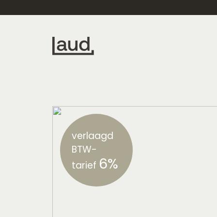
Laud
Laud
verlaagd
BTW-
6%
tarief