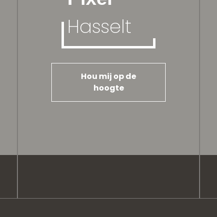
Hasselt
Hou mij op de
hoogte