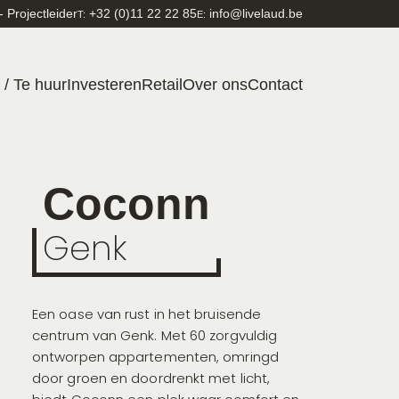
- Projectleider
+32 (0)11 22 22 85
info@livelaud.be
T:
E:
 / Te huur
Investeren
Retail
Over ons
Contact
Coconn
Genk
Een oase van rust in het bruisende
centrum van Genk. Met 60 zorgvuldig
ontworpen appartementen, omringd
door groen en doordrenkt met licht,