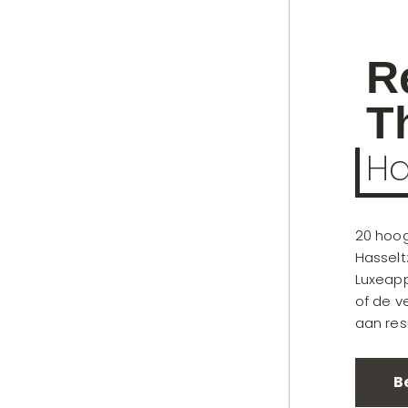
R
T
Ha
20 hoog
Hasselt
Luxeap
Home
of de v
aan res
Projecten
Te koop / Te huur
B