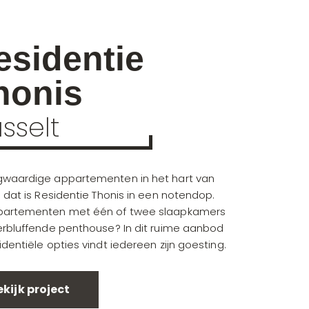
esidentie
honis
sselt
waardige appartementen in het hart van
: dat is Residentie Thonis in een notendop.
partementen met één of twee slaapkamers
erbluffende penthouse? In dit ruime aanbod
identiële opties vindt iedereen zijn goesting.
ekijk project