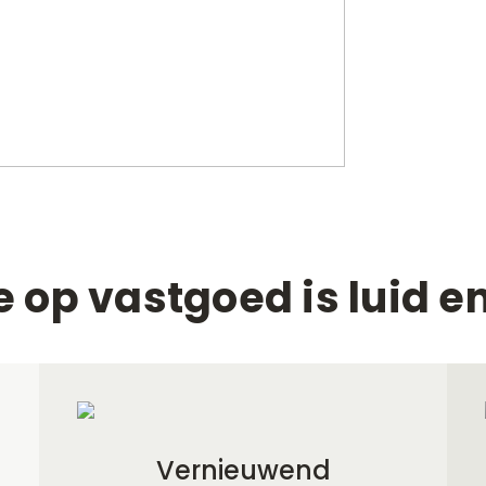
Investeren
Retail
Over ons
Contact
e op vastgoed is luid en
Vernieuwend