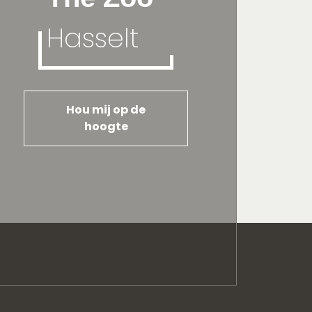
Hasselt
Hou mij op de
hoogte