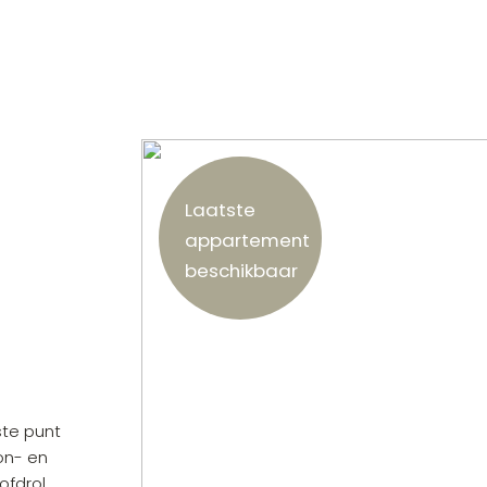
Laatste
appartement
beschikbaar
ste punt
on- en
ofdrol