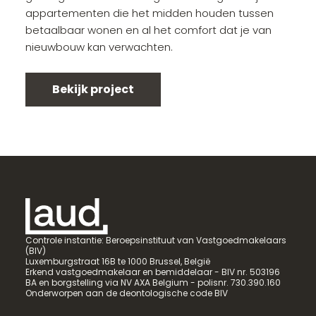
appartementen die het midden houden tussen
betaalbaar wonen en al het comfort dat je van
nieuwbouw kan verwachten.
Bekijk project
Controle instantie: Beroepsinstituut van Vastgoedmakelaars
(BIV)
Luxemburgstraat 16B te 1000 Brussel, België
Erkend vastgoedmakelaar en bemiddelaar - BIV nr. 503196
BA en borgstelling via NV AXA Belgium - polisnr. 730.390.160
Onderworpen aan de deontologische code BIV