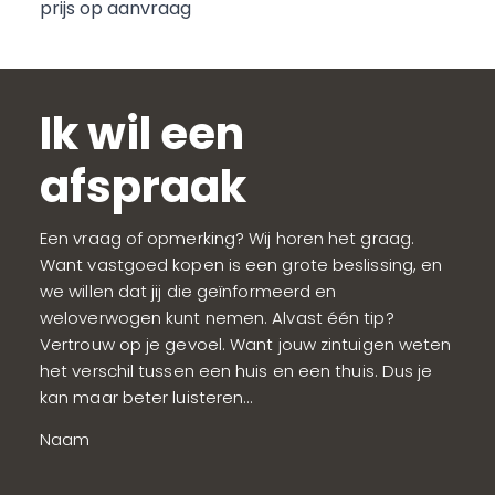
prijs op aanvraag
Home
Projecten
Ik wil een
Te koop / Te huur
afspraak
Investeren
Een vraag of opmerking? Wij horen het graag.
Retail
Want vastgoed kopen is een grote beslissing, en
we willen dat jij die geïnformeerd en
Over ons
weloverwogen kunt nemen. Alvast één tip?
Vertrouw op je gevoel. Want jouw zintuigen weten
Contact
het verschil tussen een huis en een thuis. Dus je
kan maar beter luisteren…
Naam