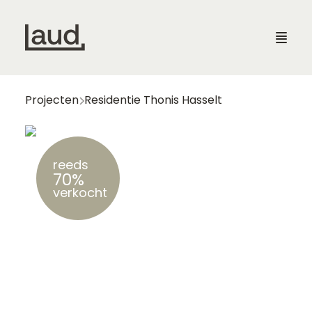
Laud
Laud
Projecten
Residentie Thonis Hasselt
reeds
70%
verkocht