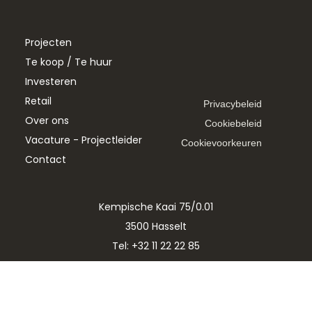
Projecten
Te koop / Te huur
Investeren
Retail
Privacybeleid
Over ons
Cookiebeleid
Vacature - Projectleider
Cookievoorkeuren
Contact
Kempische Kaai 75/0.01
3500 Hasselt
+32 (0)11 22 22 85
info@livelaud.be
Vacature - Projectleider
Tel: +32 11 22 22 85
T:
E:
info@livelaud.be